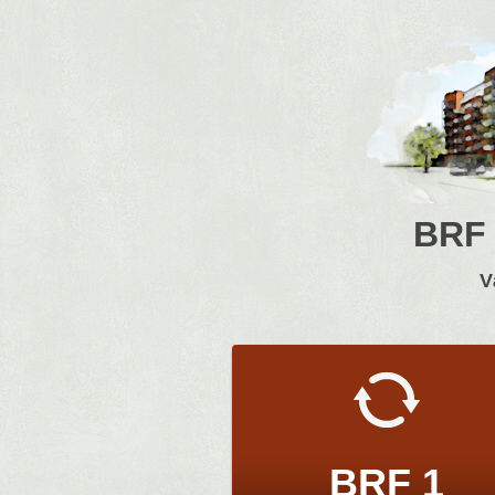
BRF
V
BRF 1